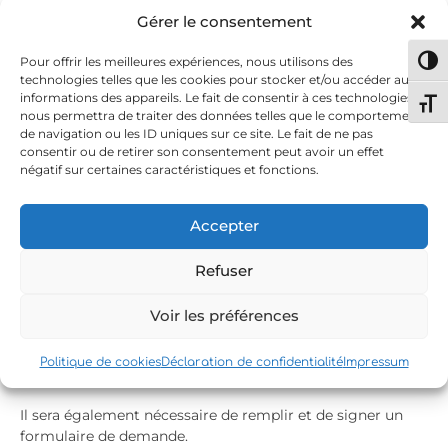
Gérer le consentement
Pour offrir les meilleures expériences, nous utilisons des
Passe
technologies telles que les cookies pour stocker et/ou accéder aux
informations des appareils. Le fait de consentir à ces technologies
Chang
nous permettra de traiter des données telles que le comportement
de navigation ou les ID uniques sur ce site. Le fait de ne pas
consentir ou de retirer son consentement peut avoir un effet
négatif sur certaines caractéristiques et fonctions.
Accepter
Pour obtenir un duplicata de livret de famille ou un livret
Refuser
de famille pour des parents célibataires, il convient de se
rendre à la mairie de son domicile. Il faudra y fournir les
Voir les préférences
informations relatives aux événements à inscrire sur le
livret (telles que la date et le lieu du mariage, la date du
divorce, ainsi que les noms, prénoms, dates et lieux de
Politique de cookies
Déclaration de confidentialité
Impressum
naissance, etc.).
Il sera également nécessaire de remplir et de signer un
formulaire de demande.