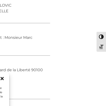
OLOVIC
DELLE
t : Monsieur Marc
Passe
Chang
rd de la Liberté 90100
ue
de
 le