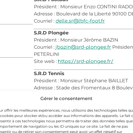
Président : Monsieur Enzo CONTINI RAD
Adresse : Boulevard de la Liberté 90100 
Courriel :
delle.sr@lbfc-foot.fr
S.R.D Plongée
Président : Monsieur Jérôme BAZIN
Courriel :
Présiden
jbazin@srd-plongee.fr
PETERLINI
Site web :
https://srd-plongee.fr/
S.R.D Tennis
Président : Monsieur Stéphane BAILLET
Adresse : Stade des Fromentaux 8 Bouleva
Ferry
DELLE
Gérer le consentement
Tél. 07 45 15 47 26
Courriel :
srdtennis@outlook.fr
r offrir les meilleures expériences, nous utilisons des technologies telles q
Site web :
 cookies pour stocker et/ou accéder aux informations des appareils. Le fait 
club.fft.fr/sr-delle
sentir à ces technologies nous permettra de traiter des données telles que
portement de navigation ou les ID uniques sur ce site. Le fait de ne pas
Sport Scolaire Dellois
sentir ou de retirer son consentement peut avoir un effet négatif sur