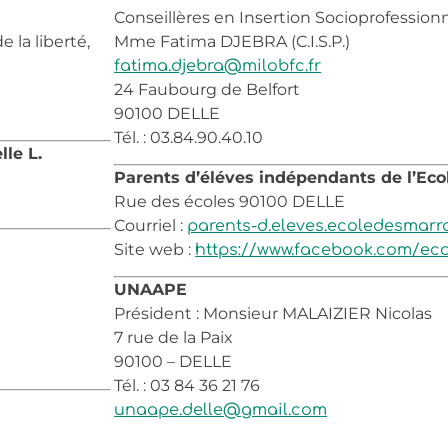
Conseillères en Insertion Socioprofessionn
 la liberté,
Mme Fatima DJEBRA (C.I.S.P.)
fatima.djebra@milobfc.fr
24 Faubourg de Belfort
90100 DELLE
Tél. : 03.84.90.40.10
lle L.
Parents d’éléves indépendants de l’Eco
Rue des écoles 90100 DELLE
Courriel :
parents-d.eleves.ecoledesmar
Site web :
https://www.facebook.com/ecol
UNAAPE
Président : Monsieur MALAIZIER Nicolas
7 rue de la Paix
90100 – DELLE
Tél. : 03 84 36 21 76
unaape.delle@gmail.com