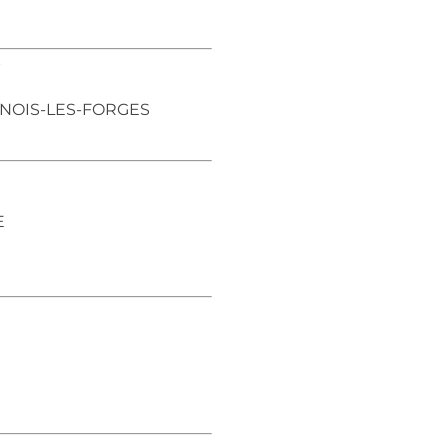
s
ATENOIS-LES-FORGES
E