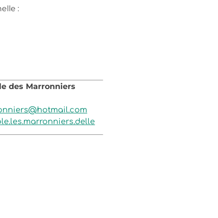
elle :
le des Marronniers
ronniers@hotmail.com
e.les.marronniers.delle