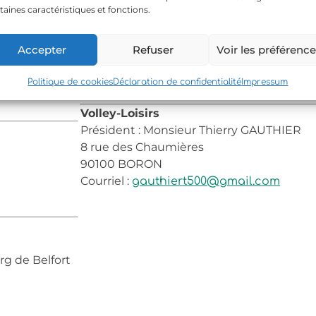
Adresse : Collège Jules Ferry - 16 rue de
taines caractéristiques et fonctions.
Vahiné Moana
Accepter
Refuser
Voir les préférenc
Président : Madame Maéva LO-SHING
Tél : 07 83 31 91 07
Politique de cookies
Déclaration de confidentialité
Impressum
Courriel :
vaima.creation@hotmail.com
Volley-Loisirs
Président : Monsieur Thierry GAUTHIER
8 rue des Chaumières
90100 BORON
Courriel :
gauthiert500@gmail.com
g de Belfort