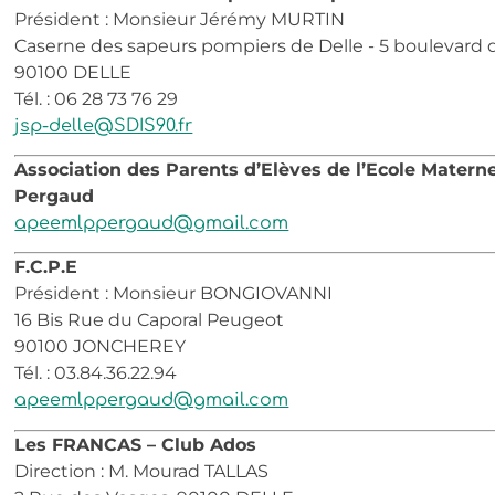
Président : Monsieur Jérémy MURTIN
Caserne des sapeurs pompiers de Delle - 5 boulevard de
90100 DELLE
Tél. : 06 28 73 76 29
jsp-delle@SDIS90.fr
Association des Parents d’Elèves de l’Ecole Materne
Pergaud
apeemlppergaud@gmail.com
F.C.P.E
Président : Monsieur BONGIOVANNI
16 Bis Rue du Caporal Peugeot
90100 JONCHEREY
Tél. : 03.84.36.22.94
apeemlppergaud@gmail.com
Les FRANCAS – Club Ados
Direction : M. Mourad TALLAS