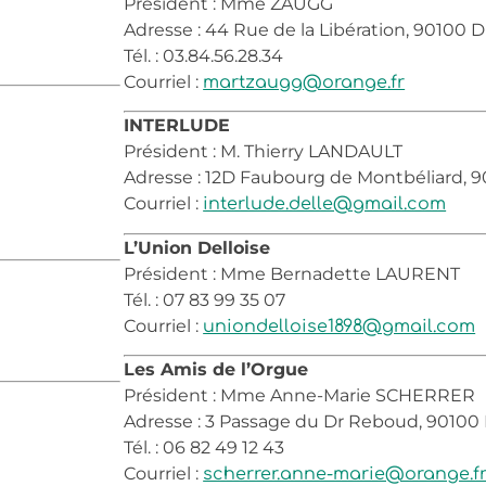
Président : Mme ZAUGG
Adresse : 44 Rue de la Libération, 90100 
Tél. : 03.84.56.28.34
Courriel :
martzaugg@orange.fr
INTERLUDE
Président : M. Thierry LANDAULT
Adresse : 12D Faubourg de Montbéliard, 
Courriel :
interlude.delle@gmail.com
L’Union Delloise
Président : Mme Bernadette LAURENT
Tél. : 07 83 99 35 07
Courriel :
uniondelloise1898@gmail.com
Les Amis de l’Orgue
Président : Mme Anne-Marie SCHERRER
Adresse : 3 Passage du Dr Reboud, 90100
Tél. : 06 82 49 12 43
Courriel :
scherrer.anne-marie@orange.f