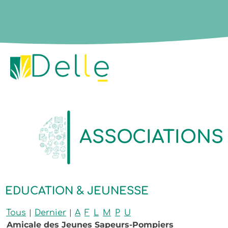
ASSOCIATIONS
EDUCATION & JEUNESSE
|
|
Tous
Dernier
A
F
L
M
P
U
Amicale des Jeunes Sapeurs-Pompiers