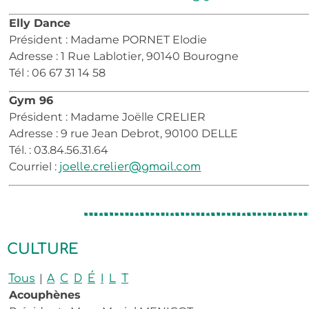
Elly Dance
Président : Madame PORNET Elodie
Adresse : 1 Rue Lablotier, 90140 Bourogne
Tél : 06 67 31 14 58
Gym 96
Président : Madame Joëlle CRELIER
Adresse : 9 rue Jean Debrot, 90100 DELLE
Tél. : 03.84.56.31.64
Courriel :
joelle.crelier@gmail.com
CULTURE
|
Tous
A
C
D
É
I
L
T
Acouphènes