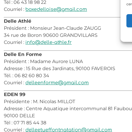
Tél : 06 43 18 98 22
cer
Courriel :
boxedelloise@gmail.com
Delle Athlé
Président : Monsieur Jean-Claude ZAUGG
34 rue de Boron 90600 GRANDVILLARS
Courriel :
info@delle-athle.fr
Delle En Forme
Président : Madame Aurore LUNA
Adresse : 15 Rue des Jardinats, 90100 FAVEROIS
Tél. : 06 82 60 80 34
Courriel :
delleenforme@gmail.com
EDEN 99
Présidente : M. Nicolas MILLOT
Adresse : Centre Aquatique intercommunal 81 Faubour
90100 DELLE
Tél : 07 71 85 44 38
Courriel :
delleetueffontnatation@gmail.com