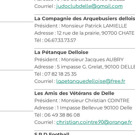
Courriel :
judoclubdelle@gmail.com
La Compagnie des Arquebusiers delloi
Président : Monsieur Patrick LAMIELLE
Adresse : 12 rue de la prairie, 90700 CH
Tél : 06.67.33.73.57
La Pétanque Delloise
Président : Monsieur Jacques AUBRY
Adresse : 5 impasse G. Grelat, 90100 DELL
Tél : 07 82 18 25 35
Courriel :
lapetanquedelloise@free.fr
Les Amis des Vétérans de Delle
Président : Monsieur Christian COINTRE
Adresse : 1 Impasse Bellevue 90100 Delle
Tél : 06 49 38 86 08
Courriel :
christian.cointre.90@orange.fr
S.R.D Football