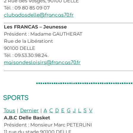
2 Rue des Vosges, 90100 DELLE
Tél. : 09 80 85 09 07
clubadosdelle@francas70.fr
Les FRANCAS – Jeunesse
Président : Madame GAUTHERAT
Rue de la Libérationt
90100 DELLE
Tél. : 09.53.30.98.24.
maisondesloisirs@francas70.fr
SPORTS
|
|
Tous
Dernier
A
C
D
E
G
J
L
S
V
A.B.C Delle Basket
Président : Monsieur Marc PETERLINI
11 rue du stade 90100 DELLE