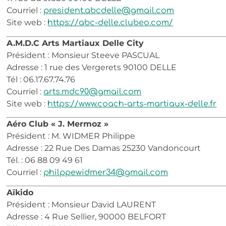
Courriel :
president.abcdelle@gmail.com
Site web :
https://abc-delle.clubeo.com/
A.M.D.C Arts Martiaux Delle City
Président : Monsieur Steeve PASCUAL
Adresse : 1 rue des Vergerets 90100 DELLE
Tél : 06.17.67.74.76
Courriel :
arts.mdc90@gmail.com
Site web :
https://www.coach-arts-martiaux-delle.fr
Aéro Club « J. Mermoz »
Président : M. WIDMER Philippe
Adresse : 22 Rue Des Damas 25230 Vandoncourt
Tél. : 06 88 09 49 61
Courriel :
philppewidmer34@gmail.com
Aïkido
Président : Monsieur David LAURENT
Adresse : 4 Rue Sellier, 90000 BELFORT