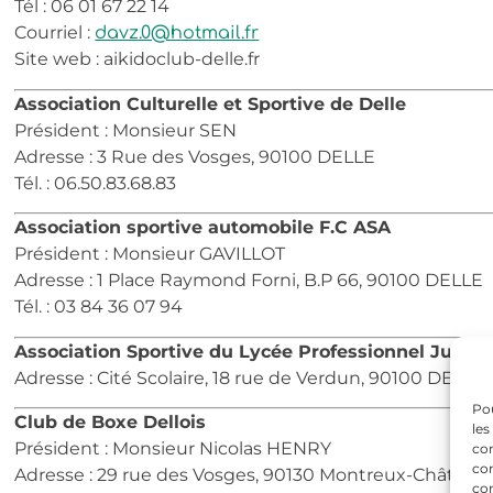
Tél : 06 01 67 22 14
Courriel :
davz.0@hotmail.fr
Site web : aikidoclub-delle.fr
Association Culturelle et Sportive de Delle
Président : Monsieur SEN
Adresse : 3 Rue des Vosges, 90100 DELLE
Tél. : 06.50.83.68.83
Association sportive automobile F.C ASA
Président : Monsieur GAVILLOT
Adresse : 1 Place Raymond Forni, B.P 66, 90100 DELLE
Tél. : 03 84 36 07 94
Association Sportive du Lycée Professionnel Jules 
Adresse : Cité Scolaire, 18 rue de Verdun, 90100 DELLE
Pou
Club de Boxe Dellois
les
Président : Monsieur Nicolas HENRY
con
com
Adresse : 29 rue des Vosges, 90130 Montreux-Château
con