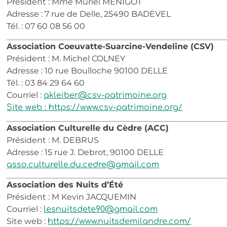
Président : Mme Muriel MENIGOT
Adresse : 7 rue de Delle, 25490 BADEVEL
Tél. : 07 60 08 56 00
Association Coeuvatte-Suarcine-Vendeline (CSV)
Président : M. Michel COLNEY
Adresse : 10 rue Boulloche 90100 DELLE
Tél. : 03 84 29 64 60
Courriel :
akleiber@csv-patrimoine.org
Site web :
https://www.csv-patrimoine.org/
Association Culturelle du Cèdre (ACC)
Président : M. DEBRUS
Adresse : 15 rue J. Debrot, 90100 DELLE
asso.culturelle.du.cedre@gmail.com
Association des Nuits d’Été
Président : M Kevin JACQUEMIN
Courriel :
lesnuitsdete90@gmail.com
Site web :
https://www.nuitsdemilandre.com/