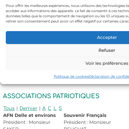
ass.julesjoachim@wanadoo.fr
Pour offrir les meilleures expériences, nous utilisons des technologies t
accéder aux informations des appareils. Le fait de consentir à ces tech
Les Amis des 4 saisons
données telles que le comportement de navigation ou les ID uniques sur 
(Animations pour
retirer son consentement peut avoir un effet négatif sur certaines carac
l'EPHAD)
Président : Mme Hélène
Accepter
KLOPFENSTEIN
Adresse : 3 Rue de Déridé
Refuser
90100 DELLE
Tél. : 03 84 54 94 52
Voir les préférences
Politique de cookies
Déclaration de confiden
ASSOCIATIONS PATRIOTIQUES
|
|
Tous
Dernier
A
C
L
S
AFN Delle et environs
Souvenir Français
Président : Monsieur
Président : Monsieur