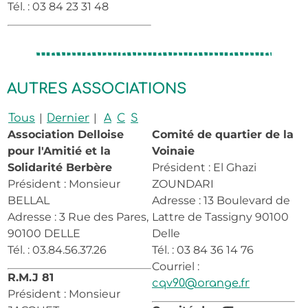
Tél. : 03 84 23 31 48
AUTRES ASSOCIATIONS
|
|
Tous
Dernier
A
C
S
Association Delloise
Comité de quartier de la
pour l'Amitié et la
Voinaie
Solidarité Berbère
Président : El Ghazi
Président : Monsieur
ZOUNDARI
BELLAL
Adresse : 13 Boulevard de
Adresse : 3 Rue des Pares,
Lattre de Tassigny 90100
90100 DELLE
Delle
Tél. : 03.84.56.37.26
Tél. : 03 84 36 14 76
Courriel :
R.M.J 81
cqv90@orange.fr
Président : Monsieur