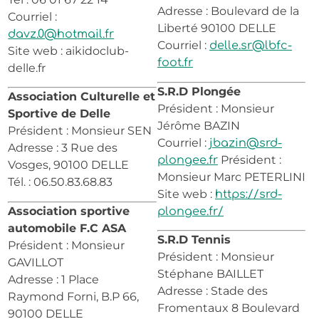
Adresse : Boulevard de la
Courriel :
Liberté 90100 DELLE
davz.0@hotmail.fr
Courriel :
delle.sr@lbfc-
Site web : aikidoclub-
foot.fr
delle.fr
S.R.D Plongée
Association Culturelle et
Président : Monsieur
Sportive de Delle
Jérôme BAZIN
Président : Monsieur SEN
Courriel :
jbazin@srd-
Adresse : 3 Rue des
Président :
plongee.fr
Vosges, 90100 DELLE
Monsieur Marc PETERLINI
Tél. : 06.50.83.68.83
Site web :
https://srd-
Association sportive
plongee.fr/
automobile F.C ASA
S.R.D Tennis
Président : Monsieur
Président : Monsieur
GAVILLOT
Stéphane BAILLET
Adresse : 1 Place
Adresse : Stade des
Raymond Forni, B.P 66,
Fromentaux 8 Boulevard
90100 DELLE