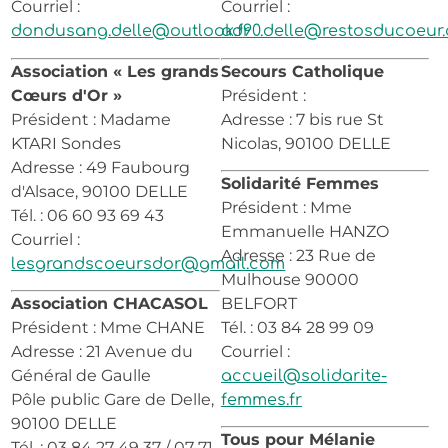
Courriel :
Courriel :
dondusang.delle@outlook.fr
ad90.delle@restosducoeur.
Association « Les grands
Secours Catholique
Cœurs d'Or »
Président :
Président : Madame
Adresse : 7 bis rue St
KTARI Sondes
Nicolas, 90100 DELLE
Adresse : 49 Faubourg
Solidarité Femmes
d'Alsace, 90100 DELLE
Président : Mme
Tél. : 06 60 93 69 43
Emmanuelle HANZO
Courriel :
Adresse : 23 Rue de
lesgrandscoeursdor@gmail.com
Mulhouse 90000
Association CHACASOL
BELFORT
Président : Mme CHANE
Tél. : 03 84 28 99 09
Adresse : 21 Avenue du
Courriel :
Général de Gaulle
accueil@solidarite-
Pôle public Gare de Delle,
femmes.fr
90100 DELLE
Tous pour Mélanie
Tél. : 03 84 27 49 37 / 07 71