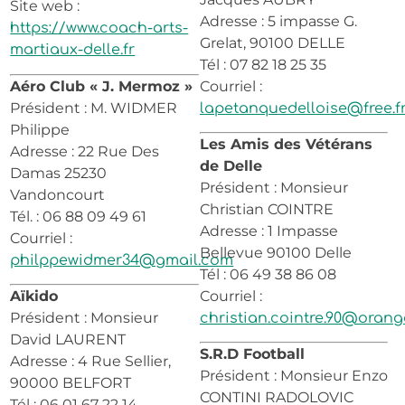
Site web :
Adresse : 5 impasse G.
https://www.coach-arts-
Grelat, 90100 DELLE
martiaux-delle.fr
Tél : 07 82 18 25 35
Aéro Club « J. Mermoz »
Courriel :
Président : M. WIDMER
lapetanquedelloise@free.f
Philippe
Les Amis des Vétérans
Adresse : 22 Rue Des
de Delle
Damas 25230
Président : Monsieur
Vandoncourt
Christian COINTRE
Tél. : 06 88 09 49 61
Adresse : 1 Impasse
Courriel :
Bellevue 90100 Delle
philppewidmer34@gmail.com
Tél : 06 49 38 86 08
Aïkido
Courriel :
Président : Monsieur
christian.cointre.90@orange
David LAURENT
S.R.D Football
Adresse : 4 Rue Sellier,
Président : Monsieur Enzo
90000 BELFORT
CONTINI RADOLOVIC
Tél : 06 01 67 22 14