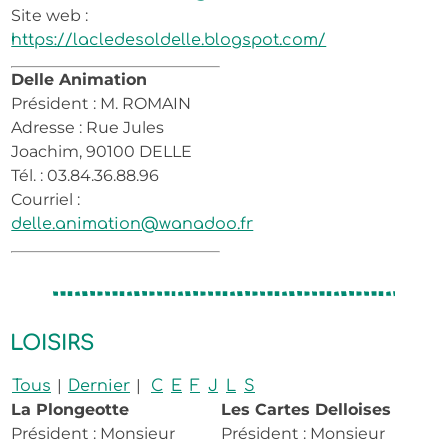
Site web :
https://lacledesoldelle.blogspot.com/
Delle Animation
Président : M. ROMAIN
Adresse : Rue Jules
Joachim, 90100 DELLE
Tél. : 03.84.36.88.96
Courriel :
delle.animation@wanadoo.fr
LOISIRS
|
|
Tous
Dernier
C
E
F
J
L
S
La Plongeotte
Les Cartes Delloises
Président : Monsieur
Président : Monsieur