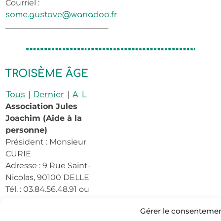
Courriel :
some.gustave@wanadoo.fr
TROISÈME ÂGE
|
|
Tous
Dernier
A
L
Association Jules
Joachim (Aide à la
personne)
Président : Monsieur
CURIE
Adresse : 9 Rue Saint-
Nicolas, 90100 DELLE
Tél. : 03.84.56.48.91 ou
06.87.35.66.68
Gérer le consenteme
Courriel :