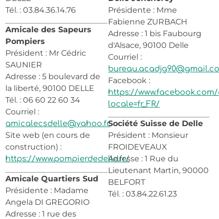
Tél. : 03.84.36.14.76
Présidente : Mme
Fabienne ZURBACH
Amicale des Sapeurs
Adresse : 1 bis Faubourg
Pompiers
d'Alsace, 90100 Delle
Président : Mr Cédric
Courriel :
SAUNIER
bureau.acadjg90@gmail.c
Adresse : 5 boulevard de
Facebook :
la liberté, 90100 DELLE
https://www.facebook.com/
Tél. : 06 60 22 60 34
locale=fr_FR/
Courriel :
Société Suisse de Delle
amicalecsdelle@yahoo.fr
Site web (en cours de
Président : Monsieur
construction) :
FROIDEVEAUX
Adresse : 1 Rue du
https://www.pompierdedelle.fr/
Lieutenant Martin, 90000
Amicale Quartiers Sud
BELFORT
Présidente : Madame
Tél. : 03.84.22.61.23
Angela DI GREGORIO
Adresse : 1 rue des