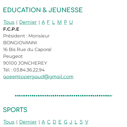
EDUCATION & JEUNESSE
|
|
Tous
Dernier
A
F
L
M
P
U
F.C.P.E
Président : Monsieur
BONGIOVANNI
16 Bis Rue du Caporal
Peugeot
90100 JONCHEREY
Tél. : 03.84.36.22.94
apeemlppergaud@gmail.com
SPORTS
|
|
Tous
Dernier
A
C
D
E
G
J
L
S
V