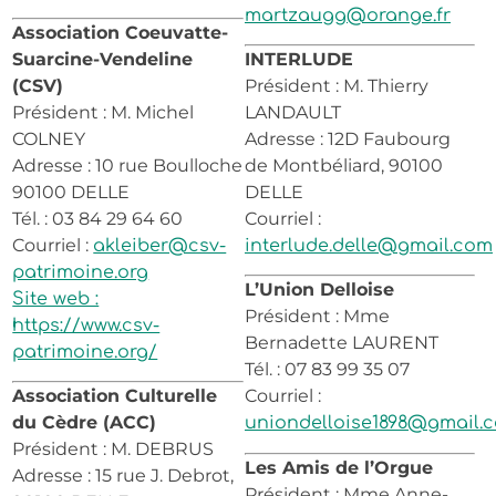
martzaugg@orange.fr
Association Coeuvatte-
Suarcine-Vendeline
INTERLUDE
(CSV)
Président : M. Thierry
Président : M. Michel
LANDAULT
COLNEY
Adresse : 12D Faubourg
Adresse : 10 rue Boulloche
de Montbéliard, 90100
90100 DELLE
DELLE
Tél. : 03 84 29 64 60
Courriel :
Courriel :
akleiber@csv-
interlude.delle@gmail.com
patrimoine.org
L’Union Delloise
Site web :
Président : Mme
https://www.csv-
Bernadette LAURENT
patrimoine.org/
Tél. : 07 83 99 35 07
Association Culturelle
Courriel :
du Cèdre (ACC)
uniondelloise1898@gmail.
Président : M. DEBRUS
Les Amis de l’Orgue
Adresse : 15 rue J. Debrot,
Président : Mme Anne-