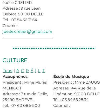
Joëlle CRELIER
Adresse : 9 rue Jean
Debrot, 90100 DELLE
Tél. : 03.84.56.31.64
Courriel :
joelle.crelier@gmail.com
CULTURE
|
Tous
A
C
D
É
I
L
T
Acouphènes
École de Musique
Président : Mme Muriel
Président : Mme ZAUGG
MENIGOT
Adresse : 44 Rue de la
Adresse : 7 rue de Delle,
Libération, 90100 DELLE
25490 BADEVEL
Tél. : 03.84.56.28.34
Tél. : 07 60 08 56 00
Courriel :