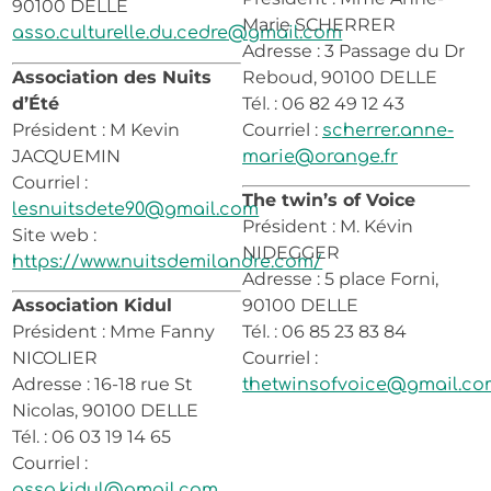
90100 DELLE
Marie SCHERRER
asso.culturelle.du.cedre@gmail.com
Adresse : 3 Passage du Dr
Association des Nuits
Reboud, 90100 DELLE
d’Été
Tél. : 06 82 49 12 43
Président : M Kevin
Courriel :
scherrer.anne-
JACQUEMIN
marie@orange.fr
Courriel :
The twin’s of Voice
lesnuitsdete90@gmail.com
Président : M. Kévin
Site web :
NIDEGGER
https://www.nuitsdemilandre.com/
Adresse : 5 place Forni,
Association Kidul
90100 DELLE
Président : Mme Fanny
Tél. : 06 85 23 83 84
NICOLIER
Courriel :
Adresse : 16-18 rue St
thetwinsofvoice@gmail.co
Nicolas, 90100 DELLE
Tél. : 06 03 19 14 65
Courriel :
asso.kidul@gmail.com