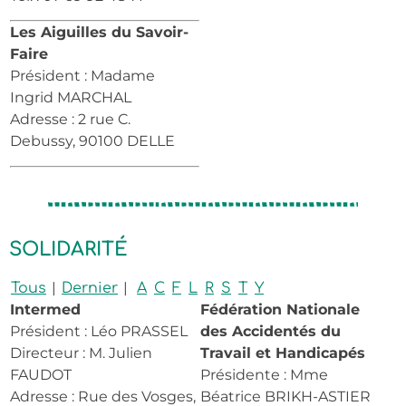
Les Aiguilles du Savoir-
Faire
Président : Madame
Ingrid MARCHAL
Adresse : 2 rue C.
Debussy, 90100 DELLE
SOLIDARITÉ
|
|
Tous
Dernier
A
C
F
L
R
S
T
Y
Intermed
Fédération Nationale
Président : Léo PRASSEL
des Accidentés du
Directeur : M. Julien
Travail et Handicapés
FAUDOT
Présidente : Mme
Adresse : Rue des Vosges,
Béatrice BRIKH-ASTIER