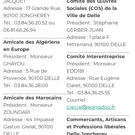
JACQUET
Comité des Œuvres
Adresse : 17 Grande Rue,
Sociales (COS) de la
90100 JONCHEREY
Ville de Delle
Tél. : 03.84.56.20.52 ou
Président : Stéphanie
06.81.66.26.94
GERBER-JUAN
Adresse : 1 place F.
Amicale des Algériens
Mitterrand, 90100 DELLE
en Europe
Président : Monsieur
Comité Interentreprise
GHAYOU
Président : Monsieur
Adresse : 5 Rue de
EDDIBI
Provence, 90100 DELLE
Adresse : Rue Eugène
Tél. : 03.84.36.28.00
Claret, 90100 DELLE
Tél. : 03.84.36.25.55
Amicale des Marocains
Courriel :
Président : Monsieur
ciecie@wanadoo.fr
ZOUNDARI
Adresse : 44 Impasse
Commercants, Artisans
Gaston Grelat, 90100
et Professions libérales
DELLE
Delle Joncherey