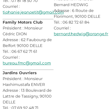
Tél. : 07 81 18 50 70
Bernard HEDWIG
Courriel :
Adresse : 6 Route de
tiphanie.jeanpetit@gmail.com
Florimont, 90100 DELLE
Family Motors Club
Tél. : 06 82 72 61 84
Président : Monsieur
Courriel :
Cédric DION
bernard.hedwig@orange.fr
Adresse : 62 Faubourg de
Belfort 90100 DELLE
Tél. : 06 67 62 71 61
Courriel :
bureau.fmc@gmail.com
Jardins Ouvriers
Président : Monsieur
Haxhimustafa ENVER
Adresse : 13 Boulevard de
Lattre de Tassigny, 90100
DELLE
Tél. : 07 69 92 48 71