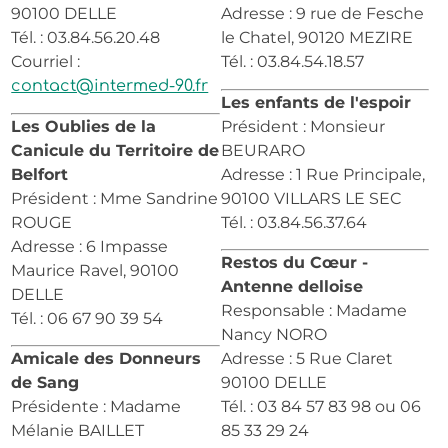
90100 DELLE
Adresse : 9 rue de Fesche
Tél. : 03.84.56.20.48
le Chatel, 90120 MEZIRE
Courriel :
Tél. : 03.84.54.18.57
contact@intermed-90.fr
Les enfants de l'espoir
Les Oublies de la
Président : Monsieur
Canicule du Territoire de
BEURARO
Belfort
Adresse : 1 Rue Principale,
Président : Mme Sandrine
90100 VILLARS LE SEC
ROUGE
Tél. : 03.84.56.37.64
Adresse : 6 Impasse
Restos du Cœur -
Maurice Ravel, 90100
Antenne delloise
DELLE
Responsable : Madame
Tél. : 06 67 90 39 54
Nancy NORO
Amicale des Donneurs
Adresse : 5 Rue Claret
de Sang
90100 DELLE
Présidente : Madame
Tél. : 03 84 57 83 98 ou 06
Mélanie BAILLET
85 33 29 24