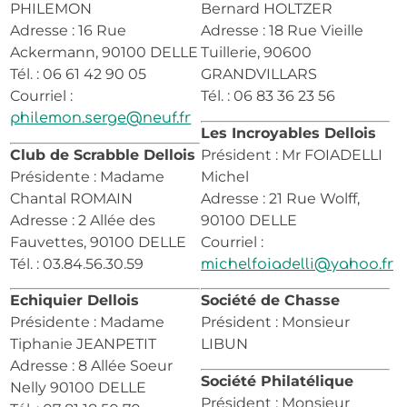
PHILEMON
Bernard HOLTZER
Adresse : 16 Rue
Adresse : 18 Rue Vieille
Ackermann, 90100 DELLE
Tuillerie, 90600
Tél. : 06 61 42 90 05
GRANDVILLARS
Courriel :
Tél. : 06 83 36 23 56
philemon.serge@neuf.fr
Les Incroyables Dellois
Club de Scrabble Dellois
Président : Mr FOIADELLI
Présidente : Madame
Michel
Chantal ROMAIN
Adresse : 21 Rue Wolff,
Adresse : 2 Allée des
90100 DELLE
Fauvettes, 90100 DELLE
Courriel :
Tél. : 03.84.56.30.59
michelfoiadelli@yahoo.fr
Echiquier Dellois
Société de Chasse
Présidente : Madame
Président : Monsieur
Tiphanie JEANPETIT
LIBUN
Adresse : 8 Allée Soeur
Société Philatélique
Nelly 90100 DELLE
Président : Monsieur