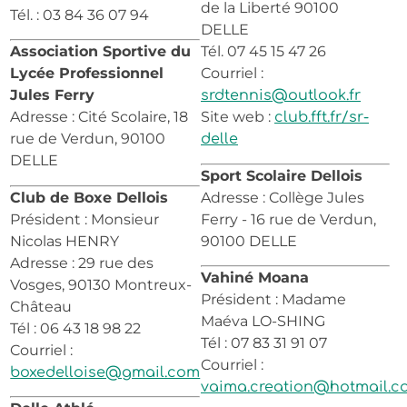
de la Liberté 90100
Tél. : 03 84 36 07 94
DELLE
Association Sportive du
Tél. 07 45 15 47 26
Lycée Professionnel
Courriel :
Jules Ferry
srdtennis@outlook.fr
Adresse : Cité Scolaire, 18
Site web :
club.fft.fr/sr-
rue de Verdun, 90100
delle
DELLE
Sport Scolaire Dellois
Club de Boxe Dellois
Adresse : Collège Jules
Président : Monsieur
Ferry - 16 rue de Verdun,
Nicolas HENRY
90100 DELLE
Adresse : 29 rue des
Vahiné Moana
Vosges, 90130 Montreux-
Président : Madame
Château
Maéva LO-SHING
Tél : 06 43 18 98 22
Tél : 07 83 31 91 07
Courriel :
Courriel :
boxedelloise@gmail.com
vaima.creation@hotmail.c