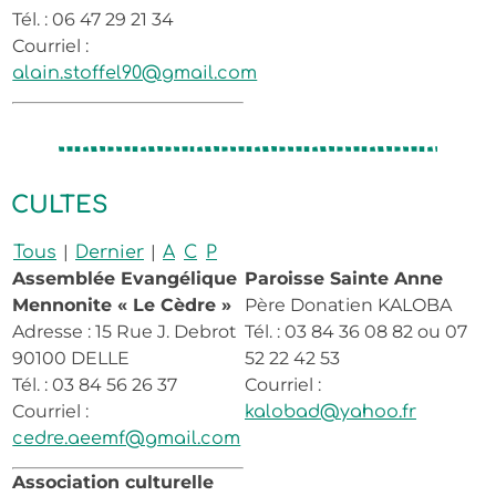
Tél. : 06 47 29 21 34
Courriel :
alain.stoffel90@gmail.com
CULTES
|
|
Tous
Dernier
A
C
P
Assemblée Evangélique
Paroisse Sainte Anne
Mennonite « Le Cèdre »
Père Donatien KALOBA
Adresse : 15 Rue J. Debrot
Tél. : 03 84 36 08 82 ou 07
90100 DELLE
52 22 42 53
Tél. : 03 84 56 26 37
Courriel :
Courriel :
kalobad@yahoo.fr
cedre.aeemf@gmail.com
Association culturelle